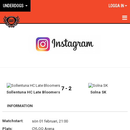
UNDERDOGS
LOGGA IN
HEM
NYHETER
MATCHER
TRUPPEN
BILDGALLERI
7 - 2
DOKUMENT
Sollentuna HC Late Bloomers
Solna SK
KONTAKT
INFORMATION
Matchstart:
sön 01 februari, 21:00
Plats:
CYLOQ Arena