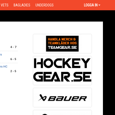
VETS
BAGLADIES
UNDERDOGS
LOGGA IN
4 - 7
rs
6 - 5
rs HC
2 - 5