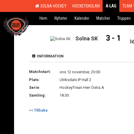
SOLNA HOCKEY
HOCKEYSKOLAN
A-LAG
TEAM 
Hem
Nyheter
Kalender
Matcher
Truppen
3 - 1
Solna SK
I
INFORMATION
Matchstart:
ons 12 november, 20:00
Plats:
Ulriksdals IP Hall 2
Serie:
HockeyTrean Herr Östra A
Samling:
18:30
<< Tillbaka