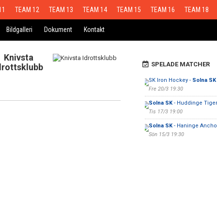
11
TEAM 12
TEAM 13
TEAM 14
TEAM 15
TEAM 16
TEAM 18
Bildgalleri
Dokument
Kontakt
Knivsta
SPELADE MATCHER
drottsklubb
SK Iron Hockey -
Solna SK
Fre 20/3 19:30
Solna SK
- Huddinge Tige
Tis 17/3 19:00
Solna SK
- Haninge Ancho
Sön 15/3 19:30