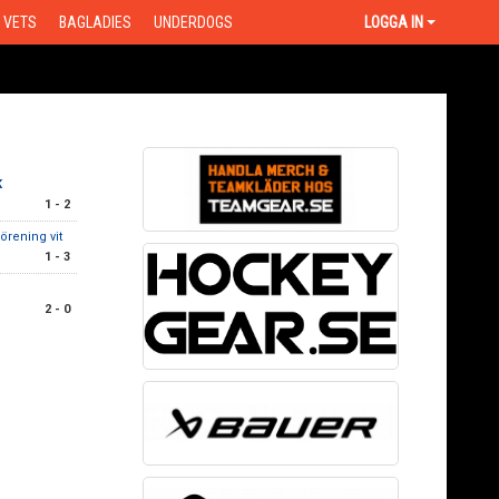
VETS
BAGLADIES
UNDERDOGS
LOGGA IN
K
1 - 2
örening vit
1 - 3
2 - 0