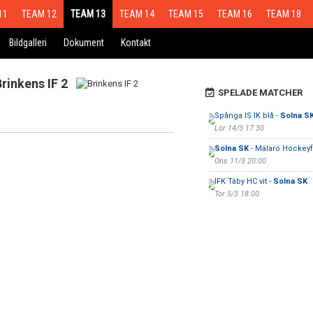
11
TEAM 12
TEAM 13
TEAM 14
TEAM 15
TEAM 16
TEAM 18
Bildgalleri
Dokument
Kontakt
rinkens IF 2
SPELADE MATCHER
Spånga IS IK blå -
Solna S
Lör 14/3 17:30
Solna SK
- Mälarö Hockeyf
Ons 11/3 20:00
IFK Täby HC vit -
Solna SK
Tor 5/3 18:00