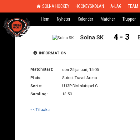
SOLNA HOCKEY
HOCKEYSKOLAN
A-LAG
TEAM 
Hem
Nyheter
Kalender
Matcher
Truppen
4 - 3
Solna SK
B
INFORMATION
Matchstart:
sön 25 januari, 15:05
Plats:
Stricct Travel Arena
Serie:
U13P DM slutspel G
Samling:
13:50
<< Tillbaka