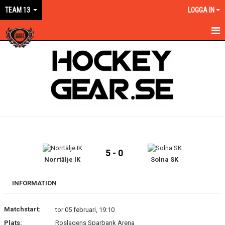
TEAM 13
LOGGA IN
HEM
NYHETER
KALENDER
MATCHER
TRUPPEN
5 - 0
BILDGALLERI
Norrtälje IK
Solna SK
DOKUMENT
INFORMATION
KONTAKT
Matchstart:
tor 05 februari, 19:10
Plats:
Roslagens Sparbank Arena