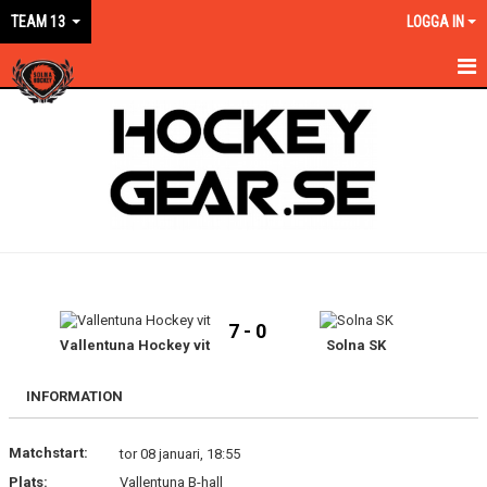
TEAM 13
LOGGA IN
HEM
NYHETER
KALENDER
MATCHER
TRUPPEN
7 - 0
BILDGALLERI
Vallentuna Hockey vit
Solna SK
DOKUMENT
INFORMATION
KONTAKT
Matchstart:
tor 08 januari, 18:55
Plats:
Vallentuna B-hall