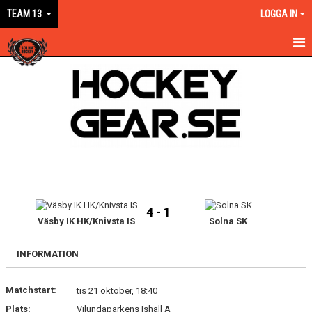
TEAM 13
LOGGA IN
HEM
NYHETER
KALENDER
MATCHER
TRUPPEN
4 - 1
BILDGALLERI
Väsby IK HK/Knivsta IS
Solna SK
DOKUMENT
INFORMATION
KONTAKT
Matchstart:
tis 21 oktober, 18:40
Plats:
Vilundaparkens Ishall A