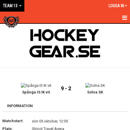
TEAM 13
LOGGA IN
HEM
NYHETER
KALENDER
MATCHER
TRUPPEN
9 - 2
BILDGALLERI
Spånga IS IK vit
Solna SK
DOKUMENT
INFORMATION
KONTAKT
Matchstart:
sön 05 oktober, 12:05
Plats:
Stricct Travel Arena