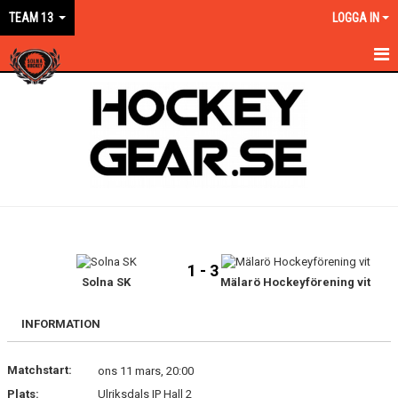
TEAM 13
LOGGA IN
HEM
NYHETER
KALENDER
MATCHER
TRUPPEN
1 - 3
BILDGALLERI
Solna SK
Mälarö Hockeyförening vit
DOKUMENT
INFORMATION
KONTAKT
Matchstart:
ons 11 mars, 20:00
Plats:
Ulriksdals IP Hall 2