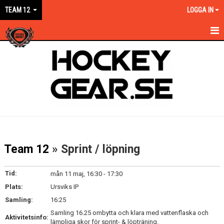
TEAM 12
LOGGA IN
HEM
NYHETER
KALENDER
MATCHER
TRUPPEN
Team 12
» Sprint / löpning
BILDGALLERI
Tid:
mån 11 maj, 16:30 - 17:30
DOKUMENT
Plats:
Ursviks IP
Samling:
16:25
KONTAKT
Samling 16.25 ombytta och klara med vattenflaska och
Aktivitetsinfo:
lämpliga skor för sprint- & löpträning.