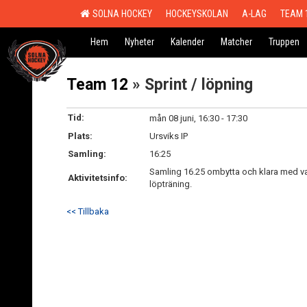
SOLNA HOCKEY
HOCKEYSKOLAN
A-LAG
TEAM 
Hem
Nyheter
Kalender
Matcher
Truppen
Team 12
» Sprint / löpning
Tid:
mån 08 juni, 16:30 - 17:30
Plats:
Ursviks IP
Samling:
16:25
Samling 16.25 ombytta och klara med vat
Aktivitetsinfo:
löpträning.
<< Tillbaka