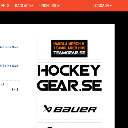
VETS
BAGLADIES
UNDERDOGS
LOGGA IN
4 Solna Sun
4 Solna Sun
gs HC
1 - 2