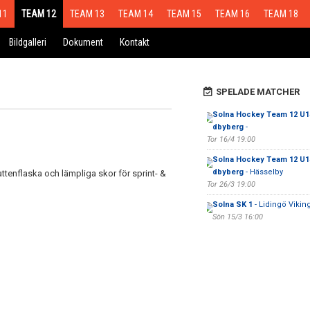
11
TEAM 12
TEAM 13
TEAM 14
TEAM 15
TEAM 16
TEAM 18
Bildgalleri
Dokument
Kontakt
SPELADE MATCHER
Solna Hockey Team 12 U1
dbyberg
-
Tor 16/4 19:00
Solna Hockey Team 12 U1
dbyberg
- Hässelby
tenflaska och lämpliga skor för sprint- &
Tor 26/3 19:00
Solna SK 1
- Lidingö Vikin
Sön 15/3 16:00