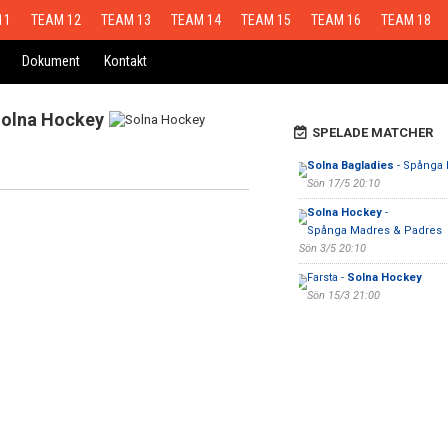
11
TEAM 12
TEAM 13
TEAM 14
TEAM 15
TEAM 16
TEAM 18
Dokument
Kontakt
olna Hockey
SPELADE MATCHER
Solna Bagladies
- Spånga
Sön 17/5 20:10
Solna Hockey
-
Spånga Madres & Padres
Sön 3/5 20:10
Farsta -
Solna Hockey
Sön 15/3 21:00