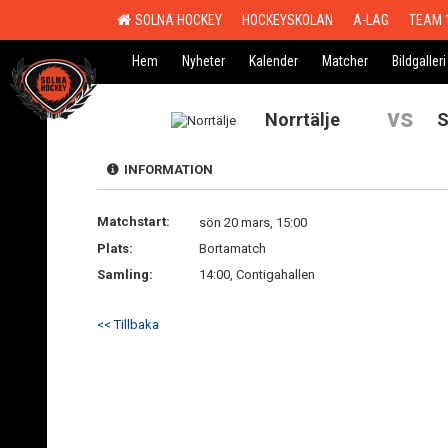
SOLNA HOCKEY
HOCKEYSKOLAN
A-LAG
TEAM 
Hem
Nyheter
Kalender
Matcher
Bildgalleri
vs
Norrtälje
S
INFORMATION
Matchstart:
sön 20 mars, 15:00
Plats:
Bortamatch
Samling:
14:00, Contigahallen
<< Tillbaka