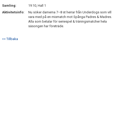
Samling:
19:10, Hall 1
DOKUMENT
Aktivitetsinfo:
Nu söker damerna 7–8 st herrar från Underdogs som vill
vara med på en mixmatch mot Spånga Padres & Madres.
GYM
Alla som betalar för seriespel & träningsmatcher hela
säsongen har företräde.
<< Tillbaka