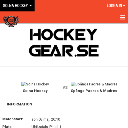
SOLNA HOCKEY
LOGGA IN
HEM
OM KLUBBEN
EN ORANGE VÄG
KONTAKT
KALENDER
vs
NYHETER
Solna Hockey
Spånga Padres & Madres
VÅRA LAG KONTAKT
INFORMATION
MATCHER
Matchstart:
sön 03 maj, 20:10
Plats:
Ulriksdals IP hall 1
FÖRSÄKRING/AVGIFTER