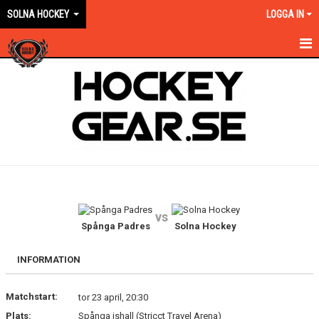
SOLNA HOCKEY
LOGGA IN
HEM
OM KLUBBEN
EN ORANGE VÄG
KONTAKT
KALENDER
vs
NYHETER
Spånga Padres
Solna Hockey
VÅRA LAG KONTAKT
INFORMATION
MATCHER
Matchstart:
tor 23 april, 20:30
Plats:
Spånga ishall (Stricct Travel Arena)
FÖRSÄKRING/AVGIFTER