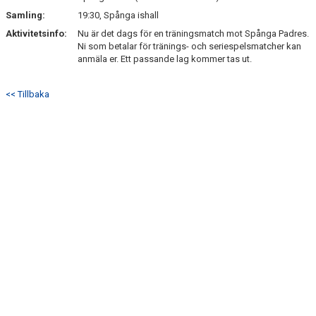
Samling:
19:30, Spånga ishall
DOKUMENT
Aktivitetsinfo:
Nu är det dags för en träningsmatch mot Spånga Padres.
Ni som betalar för tränings- och seriespelsmatcher kan
GYM
anmäla er. Ett passande lag kommer tas ut.
<< Tillbaka